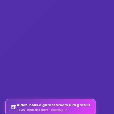
Aidez-nous à garder Vroom GPS gratuit
🍺
Payez-nous une bière ·
pourquoi ?