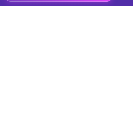
Sans téléchargement
Planifiez vos road trips
directement dans votre
navigateur
Essayez Vroom GPS instantanément sur le web —
rien à installer. Créez des itinéraires sur routes
sinueuses, importez et exportez vos fichiers GPX et
explorez les road trips de la communauté depuis