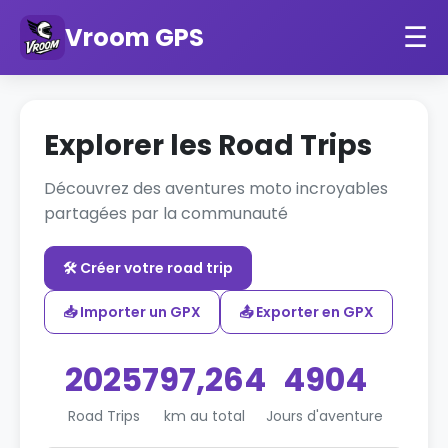
Vroom GPS
☰
Explorer les Road Trips
Découvrez des aventures moto incroyables
partagées par la communauté
🛠️ Créer votre road trip
📥 Importer un GPX
📤 Exporter en GPX
2025
797,264
4904
Road Trips
km au total
Jours d'aventure