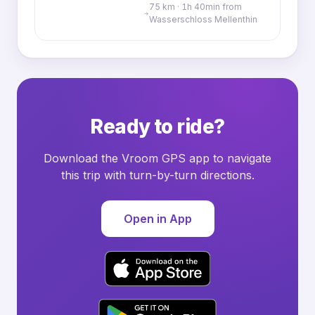
75 km · 1h 40min from
Wasserschloss Mellenthin
Ready to ride?
Download the Vroom GPS app to navigate
this trip with turn-by-turn directions.
Open in App