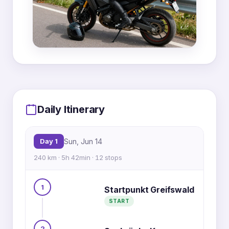
MapLibre
|
OpenFreeMap
© OpenMapTiles
Data from
OpenStreetMap
Daily Itinerary
5
4
6
12
1
Day 1
Sun, Jun 14
3
2
240 km · 5h 42min · 12 stops
7
11
10
8
1
9
Startpunkt Greifswald
START
2