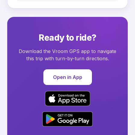
Ready to ride?
Download the Vroom GPS app to navigate
this trip with turn-by-turn directions.
Open in App