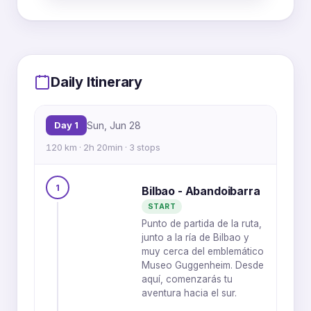
MapLibre
|
OpenFreeMap
© OpenMapTiles
Data from
OpenStreetMap
1
3
Daily Itinerary
Day 1
Sun, Jun 28
120 km · 2h 20min · 3 stops
1
Bilbao - Abandoibarra
START
2
Punto de partida de la ruta,
junto a la ría de Bilbao y
muy cerca del emblemático
Museo Guggenheim. Desde
aquí, comenzarás tu
aventura hacia el sur.