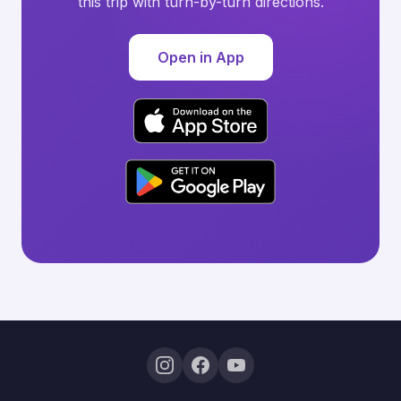
this trip with turn-by-turn directions.
Open in App