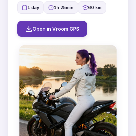
1 day
1h 25min
60 km
Open in Vroom GPS