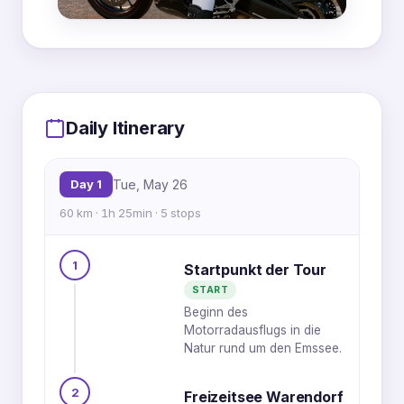
MapLibre
|
OpenFreeMap
© OpenMapTiles
Data from
OpenStreetMap
Daily Itinerary
4
Day 1
Tue, May 26
1
5
3
60 km · 1h 25min · 5 stops
2
1
Startpunkt der Tour
START
Beginn des
Motorradausflugs in die
Natur rund um den Emssee.
2
Freizeitsee Warendorf