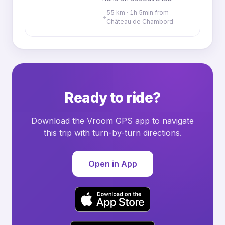
55 km · 1h 5min from
Château de Chambord
Ready to ride?
Download the Vroom GPS app to navigate
this trip with turn-by-turn directions.
Open in App