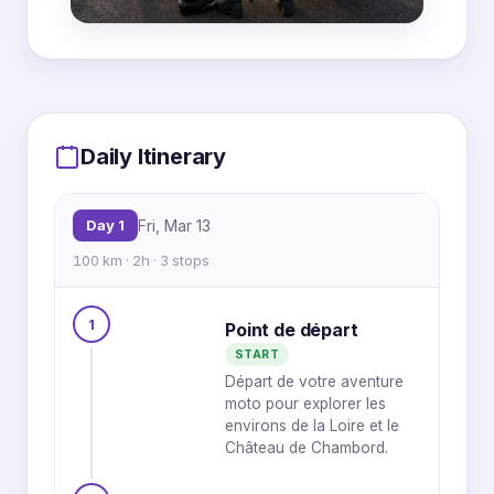
MapLibre
|
OpenFreeMap
© OpenMapTiles
Data from
OpenStreetMap
1
3
Daily Itinerary
Day 1
Fri, Mar 13
100 km · 2h · 3 stops
1
Point de départ
START
2
Départ de votre aventure
moto pour explorer les
environs de la Loire et le
Château de Chambord.