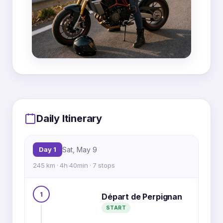
MapLibre
|
OpenFreeMap
© OpenMapTiles
Data from
OpenStreetMap
1
Daily Itinerary
2
3
4
5
Day 1
Sat, May 9
245 km · 4h 40min · 7 stops
6
1
Départ de Perpignan
START
7