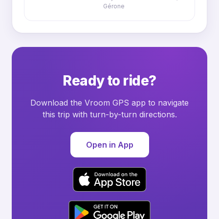
Gérone
Ready to ride?
Download the Vroom GPS app to navigate
this trip with turn-by-turn directions.
Open in App