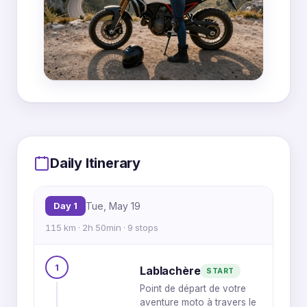
MapLibre
|
OpenFreeMap
© OpenMapTiles
Data from
OpenStreetMap
3
7
2
Daily Itinerary
8
Day 1
Tue, May 19
1
9
6
5
115 km · 2h 50min · 9 stops
1
Lablachère
START
Point de départ de votre
4
aventure moto à travers le