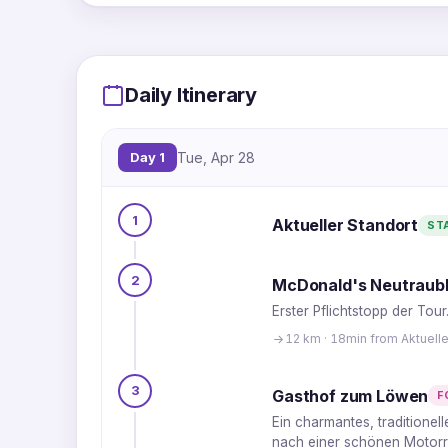
Daily Itinerary
Day 1
Tue, Apr 28
1
Aktueller Standort
ST
2
McDonald's Neutraubl
Erster Pflichtstopp der Tou
12 km · 18min from Aktuelle
3
Gasthof zum Löwen
F
Ein charmantes, traditionel
nach einer schönen Motorr