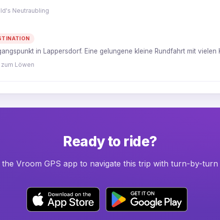
d's Neutraubling
STINATION
angspunkt in Lappersdorf. Eine gelungene kleine Rundfahrt mit viel
f zum Löwen
Ready to ride?
he Vroom GPS app to navigate this trip with turn-by-turn 