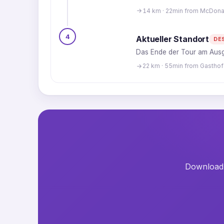
14 km · 22min from McDonal
4
Aktueller Standort
DE
Das Ende der Tour am Ausg
22 km · 55min from Gastho
Download t