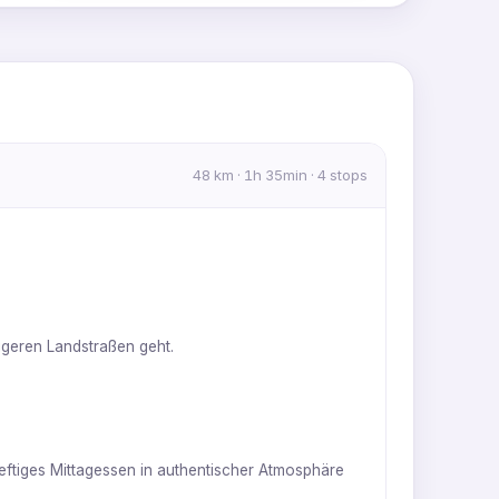
MapLibre
|
OpenFreeMap
© OpenMapTiles
Data from
OpenStreetMap
48 km · 1h 35min · 4 stops
vigeren Landstraßen geht.
 deftiges Mittagessen in authentischer Atmosphäre