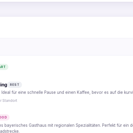
1
4
3
ART
2
ing
REST
r. Ideal für eine schnelle Pause und einen Kaffee, bevor es auf die kur
r Standort
OOD
les bayerisches Gasthaus mit regionalen Spezialitäten. Perfekt für ein
adstrecke.