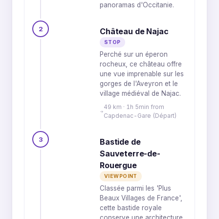
panoramas d'Occitanie.
2
Château de Najac
STOP
Perché sur un éperon
rocheux, ce château offre
une vue imprenable sur les
gorges de l'Aveyron et le
village médiéval de Najac.
49 km · 1h 5min from
Capdenac-Gare (Départ)
3
Bastide de
Sauveterre-de-
Rouergue
VIEWPOINT
Classée parmi les 'Plus
Beaux Villages de France',
cette bastide royale
conserve une architecture