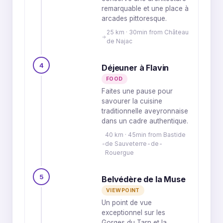
remarquable et une place à
arcades pittoresque.
25 km · 30min from Château
de Najac
4
Déjeuner à Flavin
FOOD
Faites une pause pour
savourer la cuisine
traditionnelle aveyronnaise
dans un cadre authentique.
40 km · 45min from Bastide
de Sauveterre-de-
Rouergue
5
Belvédère de la Muse
VIEWPOINT
Un point de vue
exceptionnel sur les
Gorges du Tarn et la