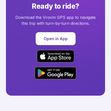
Ready to ride?
Download the Vroom GPS app to navigate
this trip with turn-by-turn directions.
Open in App