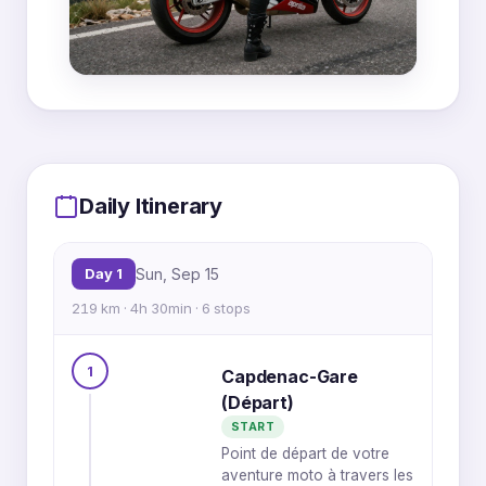
MapLibre
|
OpenFreeMap
© OpenMapTiles
Data from
OpenStreetMap
Daily Itinerary
1
6
6
1
6
1
Day 1
Sun, Sep 15
2
2
219 km · 4h 30min · 6 stops
2
3
4
5
3
5
4
5
4
1
Capdenac-Gare
3
(Départ)
START
Point de départ de votre
aventure moto à travers les