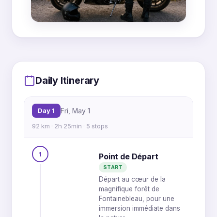
MapLibre
|
OpenFreeMap
© OpenMapTiles
Data from
OpenStreetMap
5
Daily Itinerary
Day 1
Fri, May 1
92 km · 2h 25min · 5 stops
3
1
Point de Départ
2
START
1
4
Départ au cœur de la
magnifique forêt de
Fontainebleau, pour une
immersion immédiate dans