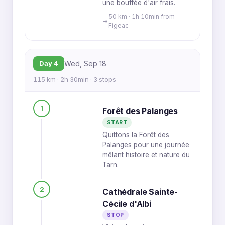
une bouffée d'air frais.
50 km · 1h 10min from
Figeac
Day 4
Wed, Sep 18
115 km · 2h 30min · 3 stops
1
Forêt des Palanges
START
Quittons la Forêt des
Palanges pour une journée
mêlant histoire et nature du
Tarn.
2
Cathédrale Sainte-
Cécile d'Albi
STOP