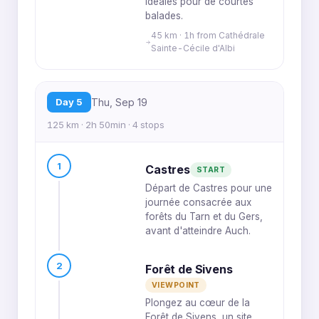
idéales pour de courtes
balades.
45 km · 1h from Cathédrale
Sainte-Cécile d'Albi
Day 5
Thu, Sep 19
125 km · 2h 50min · 4 stops
1
Castres
START
Départ de Castres pour une
journée consacrée aux
forêts du Tarn et du Gers,
avant d'atteindre Auch.
2
Forêt de Sivens
VIEWPOINT
Plongez au cœur de la
Forêt de Sivens, un site