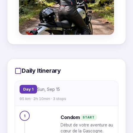
MapLibre
|
OpenFreeMap
© OpenMapTiles
Data from
OpenStreetMap
2
Daily Itinerary
3
1
3
Day 1
Sun, Sep 15
4
1
95 km · 2h 10min · 3 stops
2
2
3
1
1
3
3
2
2
2
1
Condom
START
4
1
Début de votre aventure au
3
1
cœur de la Gascogne.