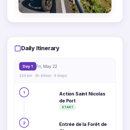
MapLibre
|
OpenFreeMap
© OpenMapTiles
Data from
OpenStreetMap
1
Daily Itinerary
Day 1
Fri, May 22
2
150 km · 3h 40min · 5 stops
3
1
Action Saint Nicolas
4
de Port
5
START
2
Entrée de la Forêt de