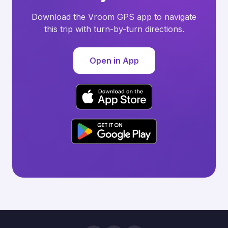
Download the Vroom GPS app to navigate
this trip with turn-by-turn directions.
Open in App