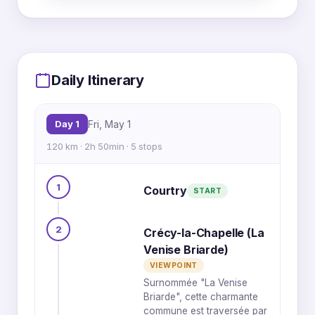
MapLibre
|
OpenFreeMap
© OpenMapTiles
Data from
OpenStreetMap
1
Daily Itinerary
2
3
Day 1
Fri, May 1
120 km · 2h 50min · 5 stops
4
1
Courtry
START
5
2
Crécy-la-Chapelle (La
Venise Briarde)
VIEWPOINT
Surnommée "La Venise
Briarde", cette charmante
commune est traversée par