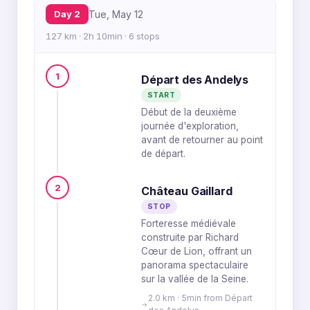
Day 2
Tue, May 12
127 km · 2h 10min · 6 stops
1
Départ des Andelys
START
Début de la deuxième
journée d'exploration,
avant de retourner au point
de départ.
2
Château Gaillard
STOP
Forteresse médiévale
construite par Richard
Cœur de Lion, offrant un
panorama spectaculaire
sur la vallée de la Seine.
2.0 km · 5min from Départ