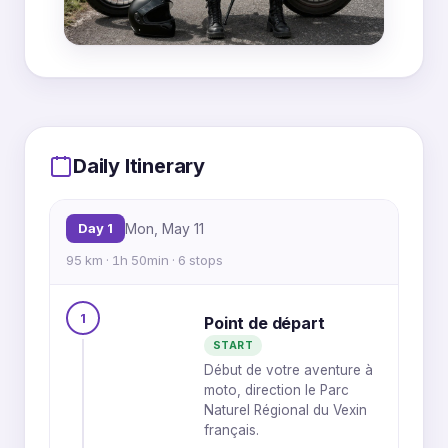
MapLibre
|
OpenFreeMap
© OpenMapTiles
Data from
OpenStreetMap
5
4
Daily Itinerary
3
Day 1
Mon, May 11
2
6
1
95 km · 1h 50min · 6 stops
5
2
4
3
1
Point de départ
1
6
START
Début de votre aventure à
moto, direction le Parc
Naturel Régional du Vexin
français.