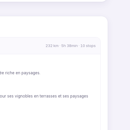
MapLibre
|
OpenFreeMap
© OpenMapTiles
Data from
OpenStreetMap
9
232 km · 5h 38min · 10 stops
10
née riche en paysages.
pour ses vignobles en terrasses et ses paysages