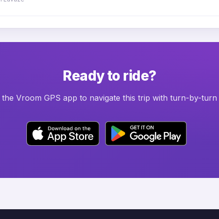
Ready to ride?
he Vroom GPS app to navigate this trip with turn-by-turn 