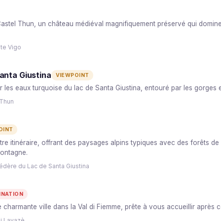
astel Thun, un château médiéval magnifiquement préservé qui domine le
nte Vigo
anta Giustina
VIEWPOINT
r les eaux turquoise du lac de Santa Giustina, entouré par les gorges
 Thun
OINT
tre itinéraire, offrant des paysages alpins typiques avec des forêts de
 montagne.
édère du Lac de Santa Giustina
INATION
e charmante ville dans la Val di Fiemme, prête à vous accueillir après 
i Lavazè