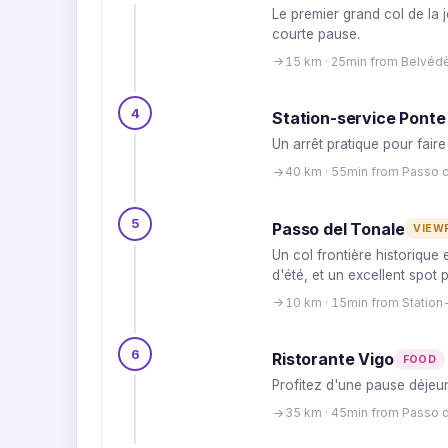
Le premier grand col de la
courte pause.
15 km · 25min from Belvédèr
4
Station-service Ponte
Un arrêt pratique pour faire
40 km · 55min from Passo d
5
Passo del Tonale
VIEW
Un col frontière historique
d'été, et un excellent spot 
10 km · 15min from Station
6
Ristorante Vigo
FOOD
Profitez d'une pause déjeun
35 km · 45min from Passo 