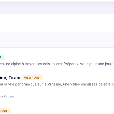
8
7
6
5
4
T
enture alpine à travers les cols italiens. Préparez-vous pour une jour
line, Tirano
VIEWPOINT
er la vue panoramique sur la Valteline, une vallée encaissée célèbre 
de Grosio
POINT