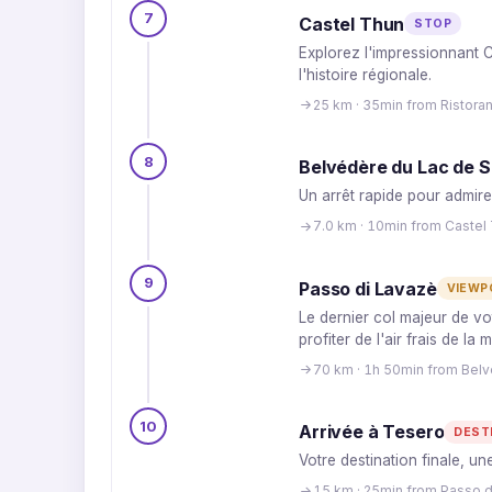
7
Castel Thun
STOP
Explorez l'impressionnant C
l'histoire régionale.
25 km · 35min from Ristora
8
Belvédère du Lac de S
Un arrêt rapide pour admire
7.0 km · 10min from Castel
9
Passo di Lavazè
VIEWP
Le dernier col majeur de vo
profiter de l'air frais de la
70 km · 1h 50min from Belv
10
Arrivée à Tesero
DEST
Votre destination finale, un
15 km · 25min from Passo d