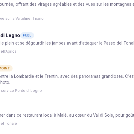
 journée, offrant des virages agréables et des vues sur les montagnes
e sur la Valteline, Tirano
 di Legno
FUEL
 le plein et se dégourdir les jambes avant d'attaquer le Passo del Tonal
ell'Aprica
POINT
 entre la Lombardie et le Trentin, avec des panoramas grandioses. C'est
photo.
-service Ponte di Legno
er dans ce restaurant local à Malè, au cœur du Val di Sole, pour goûte
del Tonale