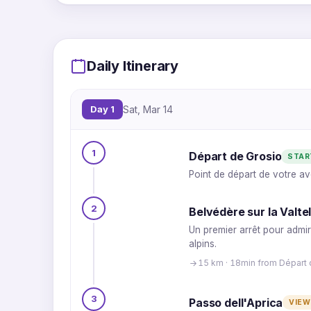
Daily Itinerary
Day 1
Sat, Mar 14
1
1
Départ de Grosio
STAR
2
Point de départ de votre av
3
2
Belvédère sur la Valte
Un premier arrêt pour admir
alpins.
15 km · 18min from Départ 
3
Passo dell'Aprica
VIEW