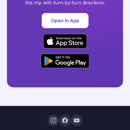
this trip with turn-by-turn directions.
Open in App