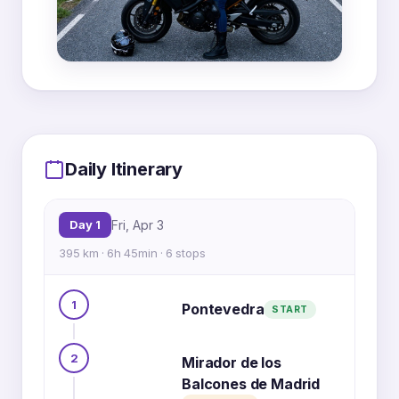
MapLibre
|
OpenFreeMap
© OpenMapTiles
Data from
OpenStreetMap
Daily Itinerary
5
4
3
5
6
1
4
Day 1
Fri, Apr 3
2
3
395 km · 6h 45min · 6 stops
1
6
1
Pontevedra
2
START
2
Mirador de los
Balcones de Madrid