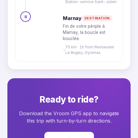
Station-service Saint-Julien
8
Marnay
DESTINATION
Fin de votre périple à
Marnay, la boucle est
bouclée.
70 km · 1h from Restaurant
Le Bugey, Oyonnax
Ready to ride?
Download the Vroom GPS app to navigate
this trip with turn-by-turn directions.