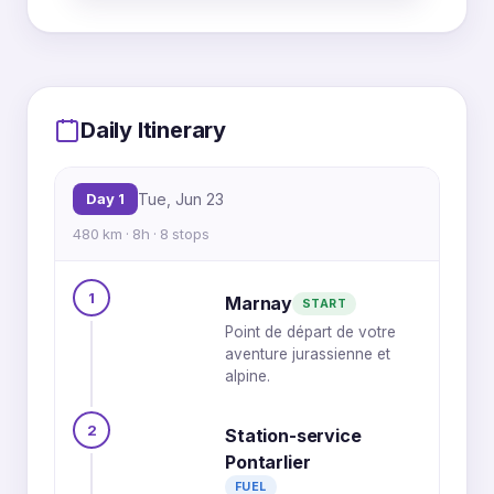
MapLibre
|
OpenFreeMap
© OpenMapTiles
Data from
OpenStreetMap
1
8
Daily Itinerary
2
Day 1
Tue, Jun 23
480 km · 8h · 8 stops
3
6
1
7
Marnay
START
Point de départ de votre
5
4
aventure jurassienne et
alpine.
2
Station-service
Pontarlier
FUEL