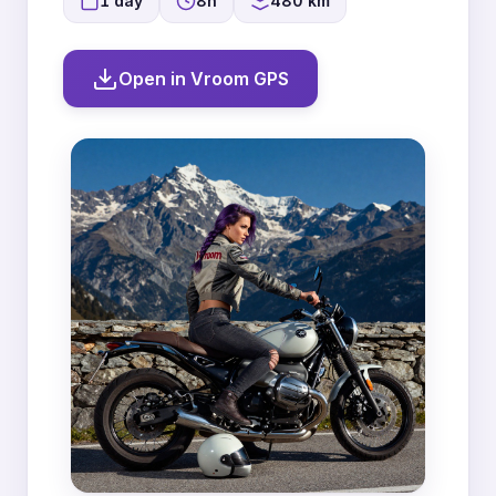
1 day
8h
480 km
Open in Vroom GPS