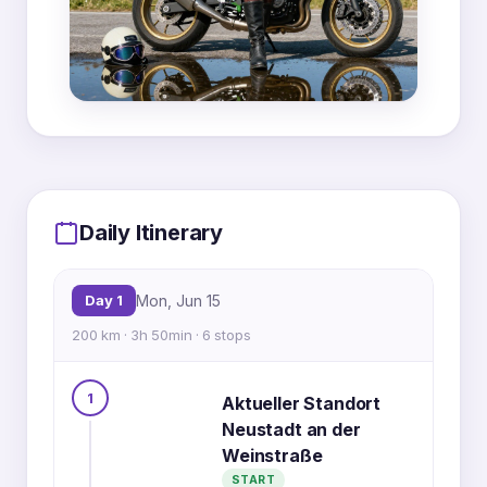
MapLibre
|
OpenFreeMap
© OpenMapTiles
Data from
OpenStreetMap
Daily Itinerary
1
2
4
2
3
4
1
5
3
Day 1
Mon, Jun 15
6
6
1
4
2
5
200 km · 3h 50min · 6 stops
3
1
Aktueller Standort
1
2
Neustadt an der
Weinstraße
START