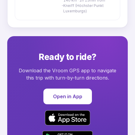
140 km · 2h 15min from
Kneiff (Höchster Punkt
Luxemburgs)
Ready to ride?
Download the Vroom GPS app to navigate
this trip with turn-by-turn directions.
Open in App