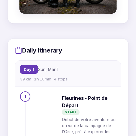
MapLibre
|
OpenFreeMap
© OpenMapTiles
Data from
OpenStreetMap
1
4
Daily Itinerary
Day 1
Sun, Mar 1
3
39 km · 1h 10min · 4 stops
1
Fleurines - Point de
2
Départ
START
Début de votre aventure au
cœur de la campagne de
l'Oise, prêt à explorer les