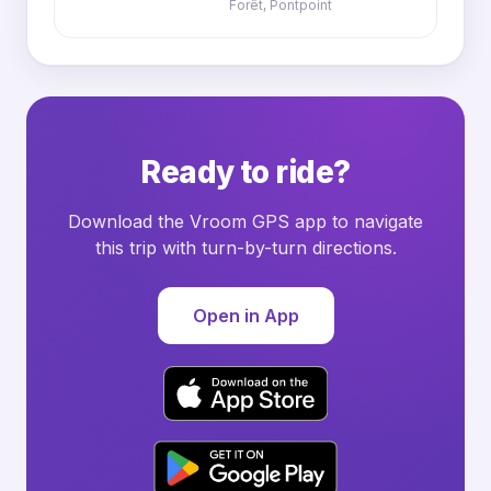
Forêt, Pontpoint
Ready to ride?
Download the Vroom GPS app to navigate
this trip with turn-by-turn directions.
Open in App