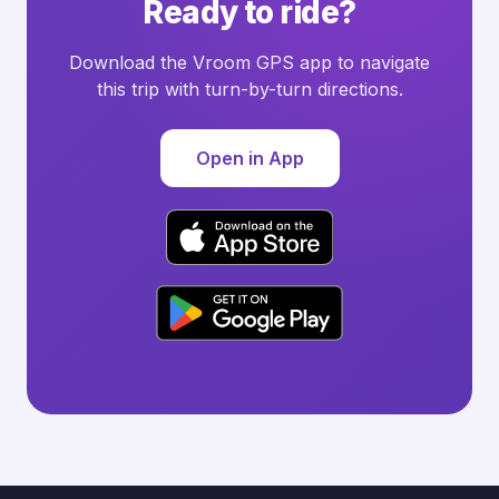
Ready to ride?
Download the Vroom GPS app to navigate
this trip with turn-by-turn directions.
Open in App