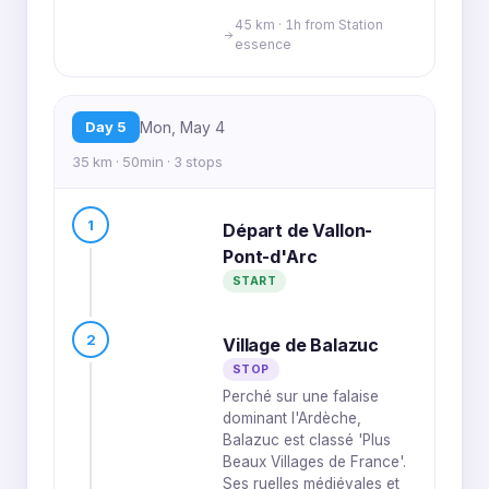
45 km · 1h from Station
essence
Day 5
Mon, May 4
35 km · 50min · 3 stops
1
Départ de Vallon-
Pont-d'Arc
START
2
Village de Balazuc
STOP
Perché sur une falaise
dominant l'Ardèche,
Balazuc est classé 'Plus
Beaux Villages de France'.
Ses ruelles médiévales et