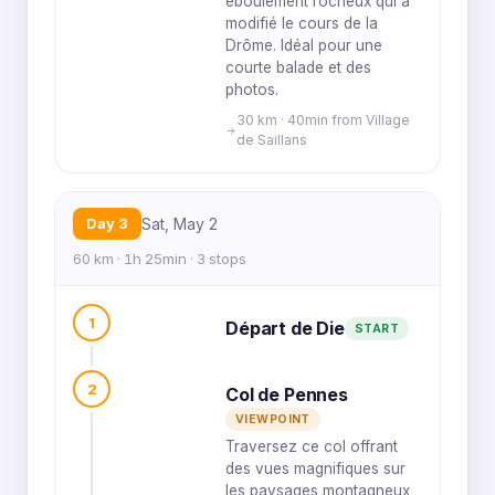
éboulement rocheux qui a
modifié le cours de la
Drôme. Idéal pour une
courte balade et des
photos.
30 km · 40min from Village
de Saillans
Day 3
Sat, May 2
60 km · 1h 25min · 3 stops
1
Départ de Die
START
2
Col de Pennes
VIEWPOINT
Traversez ce col offrant
des vues magnifiques sur
les paysages montagneux