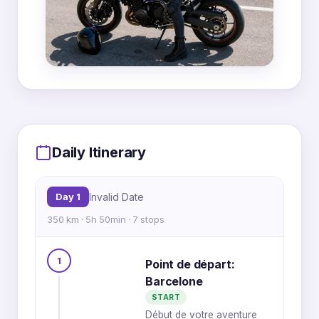
MapLibre
|
OpenFreeMap
© OpenMapTiles
Data from
OpenStreetMap
1
Daily Itinerary
2
Day 1
Invalid Date
3
350 km · 5h 50min · 7 stops
4
5
1
Point de départ:
6
Barcelone
7
START
Début de votre aventure