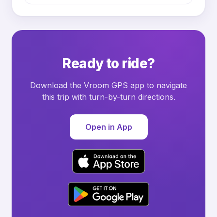
Ready to ride?
Download the Vroom GPS app to navigate
this trip with turn-by-turn directions.
Open in App