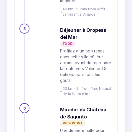
la nature.
40 km · 50min from Arrêt
carburant à Vinaròs
5
Déjeuner à Oropesa
del Mar
FOOD
Profitez d'un bon repas
dans cette ville côtière
animée avant de reprendre
la route vers Valence. Des
options pour tous les
goûts.
50 km · 1h from Parc Natural
de la Serra d'Irta
6
Mirador du Château
de Sagunto
VIEWPOINT
Une dernière halte pour