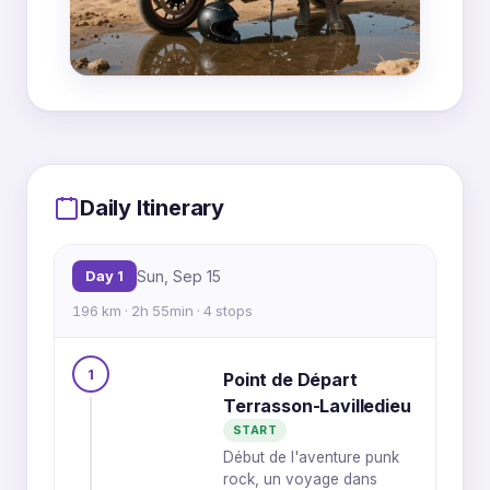
MapLibre
|
OpenFreeMap
© OpenMapTiles
Data from
OpenStreetMap
2
Daily Itinerary
1
3
2
4
1
4
1
3
Day 1
Sun, Sep 15
3
2
196 km · 2h 55min · 4 stops
2
2
4
1
3
1
Point de Départ
3
Terrasson-Lavilledieu
4
1
START
Début de l'aventure punk
rock, un voyage dans