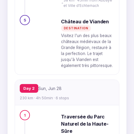
38 km · 45min from Abbaye
et Ville d'Echternach
5
Château de Vianden
DESTINATION
Visitez l'un des plus beaux
châteaux médiévaux de la
Grande Région, restauré à
la perfection. Le trajet
jusqu'à Vianden est
également très pittoresque.
Day 2
Sun, Jun 28
230 km · 4h 50min · 6 stops
1
Traversée du Parc
Naturel de la Haute-
Sûre