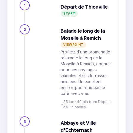
5
2
1
Départ de Thionville
START
1
6
2
Balade le long de la
Moselle à Remich
VIEWPOINT
Profitez d'une promenade
relaxante le long de la
Moselle à Remich, connue
pour ses paysages
viticoles et ses terrasses
animées. Un excellent
endroit pour une pause
café avec vue.
35 km · 40min from Départ
de Thionville
3
Abbaye et Ville
d'Echternach