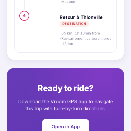
Museum
6
Retour à Thionville
DESTINATION
65 km · 1h 10min from
Ravitaillement carburant près
d'Arlon
Ready to ride?
Download the Vroom GPS app to navigate
this trip with turn-by-turn directions.
Open in App