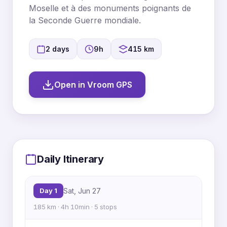
Moselle et à des monuments poignants de
la Seconde Guerre mondiale.
2 days
9h
415 km
Open in Vroom GPS
MapLibre
|
OpenFreeMap
© OpenMapTiles
Data from
OpenStreetMap
2
3
Daily Itinerary
1
4
Day 1
Sat, Jun 27
5
4
3
185 km · 4h 10min · 5 stops