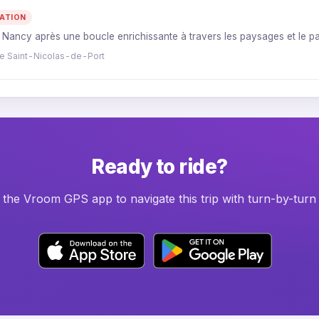
ATION
 Nancy après une boucle enrichissante à travers les paysages et le pa
ue Saint-Nicolas-de-Port
Ready to ride?
he Vroom GPS app to navigate this trip with turn-by-turn 