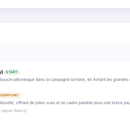
1
7
6
2
3
4
y)
START
oucle pittoresque dans la campagne lorraine, en évitant les grandes 
5
VIEWPOINT
a Moselle, offrant de jolies vues et un cadre paisible pour une brève pa
e départ (Nancy)