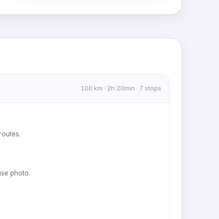
MapLibre
|
OpenFreeMap
© OpenMapTiles
Data from
OpenStreetMap
100 km · 2h 20min · 7 stops
routes.
use photo.