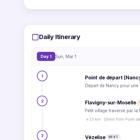
Daily Itinerary
Day 1
Sun, Mar 1
1
Point de départ (Nanc
Départ de Nancy pour une b
2
Flavigny-sur-Moselle
Petit village traversé par l
15 km · 20min from Point d
3
Vézelise
REST