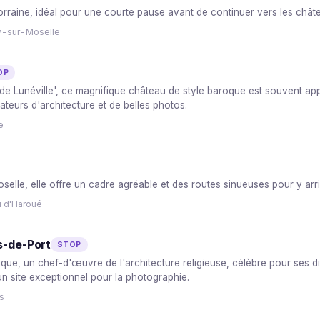
orraine, idéal pour une courte pause avant de continuer vers les chât
ny-sur-Moselle
OP
Lunéville', ce magnifique château de style baroque est souvent appelé 
teurs d'architecture et de belles photos.
e
oselle, elle offre un cadre agréable et des routes sinueuses pour y arr
u d'Haroué
s-de-Port
STOP
que, un chef-d'œuvre de l'architecture religieuse, célèbre pour ses d
un site exceptionnel pour la photographie.
s