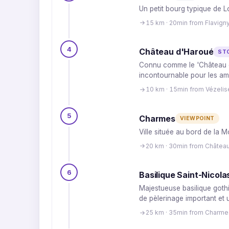
Un petit bourg typique de L
15 km · 20min from Flavig
4
Château d'Haroué
ST
Connu comme le 'Château de 
incontournable pour les ama
10 km · 15min from Vézelis
5
Charmes
VIEWPOINT
Ville située au bord de la M
20 km · 30min from Châtea
6
Basilique Saint-Nicola
Majestueuse basilique gothi
de pèlerinage important et 
25 km · 35min from Charme