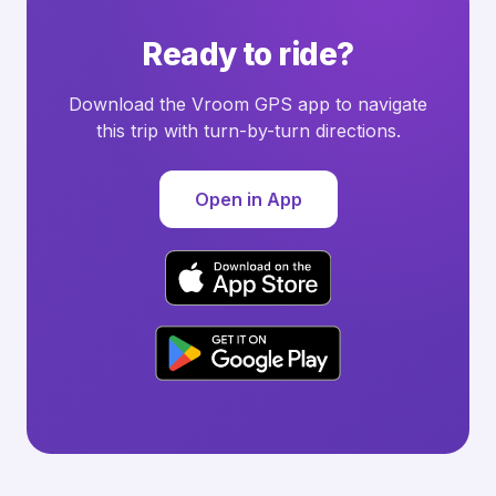
Ready to ride?
Download the Vroom GPS app to navigate
this trip with turn-by-turn directions.
Open in App