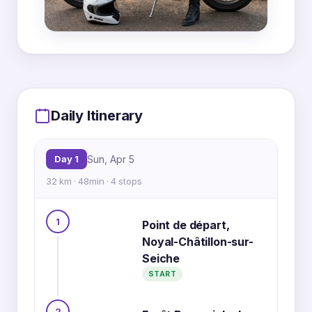
MapLibre
|
OpenFreeMap
© OpenMapTiles
Data from
OpenStreetMap
1
Daily Itinerary
2
Day 1
Sun, Apr 5
32 km · 48min · 4 stops
3
1
Point de départ,
Noyal-Châtillon-sur-
4
Seiche
START
2