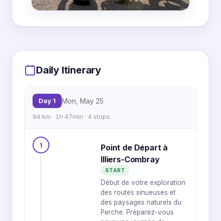
MapLibre
|
OpenFreeMap
© OpenMapTiles
Data from
OpenStreetMap
Daily Itinerary
3
2
Day 1
Mon, May 25
94 km · 1h 47min · 4 stops
1
Point de Départ à
1
4
Illiers-Combray
START
Début de votre exploration
des routes sinueuses et
des paysages naturels du
Perche. Préparez-vous