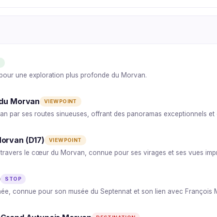
T
pour une exploration plus profonde du Morvan.
 du Morvan
VIEWPOINT
n par ses routes sinueuses, offrant des panoramas exceptionnels et d
orvan (D17)
VIEWPOINT
ravers le cœur du Morvan, connue pour ses virages et ses vues impr
)
STOP
hée, connue pour son musée du Septennat et son lien avec François M