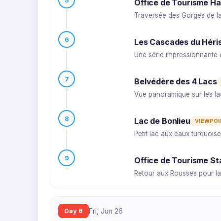
Office de Tourisme Ha
Traversée des Gorges de la 
6
Les Cascades du Héri
Une série impressionnante 
7
Belvédère des 4 Lacs
Vue panoramique sur les lac
8
Lac de Bonlieu
VIEWPOI
Petit lac aux eaux turquois
9
Office de Tourisme St
Retour aux Rousses pour la 
Day 6
Fri, Jun 26