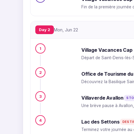
Fin de la première journée 
Day 2
Mon, Jun 22
1
Village Vacances Cap 
Départ de Saint-Denis-lès-S
2
Office de Tourisme du
Découvrez la Basilique Sai
3
Villaverde Avallon
STO
Une brève pause à Avallon,
4
Lac des Settons
DESTI
Terminez votre journée au 