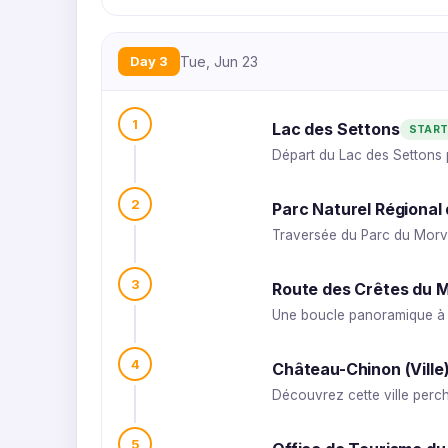
Day 3
Tue, Jun 23
1
Lac des Settons
STAR
Départ du Lac des Settons 
2
Parc Naturel Régional
Traversée du Parc du Morva
3
Route des Crêtes du M
Une boucle panoramique à t
4
Château-Chinon (Ville
Découvrez cette ville perc
5