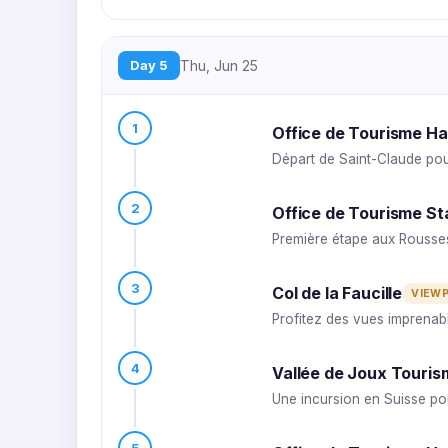
Day 5
Thu, Jun 25
1
Office de Tourisme Ha
Départ de Saint-Claude pou
2
Office de Tourisme St
Première étape aux Rousse
3
Col de la Faucille
VIEW
Profitez des vues imprenabl
4
Vallée de Joux Touris
Une incursion en Suisse pou
5