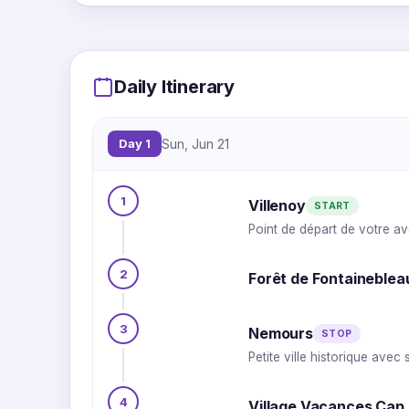
Daily Itinerary
Day 1
Sun, Jun 21
1
Villenoy
START
Point de départ de votre a
2
Forêt de Fontaineblea
3
Nemours
STOP
Petite ville historique ave
4
Village Vacances Cap 