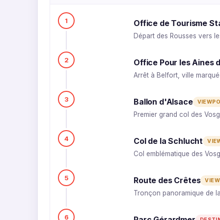
1
Office de Tourisme St
Départ des Rousses vers le
2
Office Pour les Aines d
Arrêt à Belfort, ville marqu
3
Ballon d'Alsace
VIEWPO
Premier grand col des Vosge
4
Col de la Schlucht
VIE
Col emblématique des Vosge
5
Route des Crêtes
VIEW
Tronçon panoramique de la
6
Parc Gérardmer
DESTI