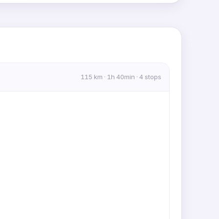
MapLibre
|
OpenFreeMap
© OpenMapTiles
Data from
OpenStreetMap
115 km · 1h 40min · 4 stops