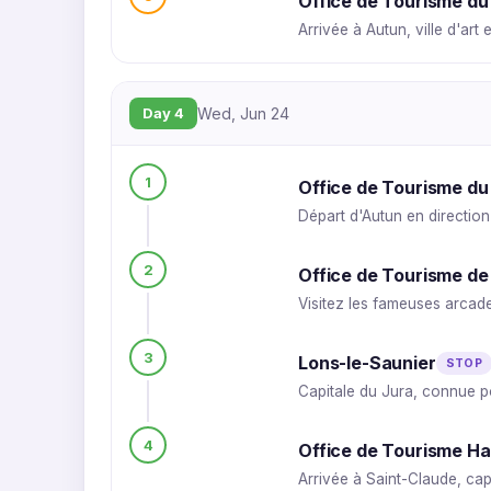
Office de Tourisme d
Arrivée à Autun, ville d'art e
Day 4
Wed, Jun 24
1
Office de Tourisme d
Départ d'Autun en direction
2
Office de Tourisme d
Visitez les fameuses arcad
3
Lons-le-Saunier
STOP
Capitale du Jura, connue po
4
Office de Tourisme Ha
Arrivée à Saint-Claude, cap