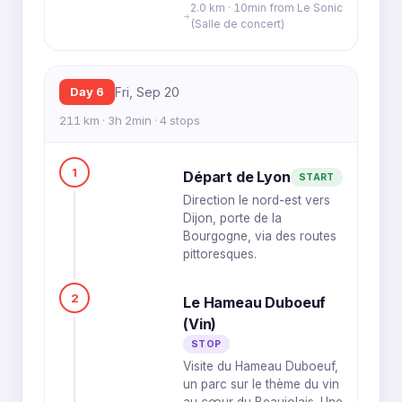
2.0 km · 10min from Le Sonic
(Salle de concert)
Day 6
Fri, Sep 20
211 km · 3h 2min · 4 stops
1
Départ de Lyon
START
Direction le nord-est vers
Dijon, porte de la
Bourgogne, via des routes
pittoresques.
2
Le Hameau Duboeuf
(Vin)
STOP
Visite du Hameau Duboeuf,
un parc sur le thème du vin