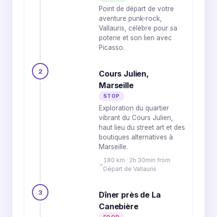
3
2
Point de départ de votre
aventure punk-rock,
Vallauris, célèbre pour sa
poterie et son lien avec
Picasso.
2
Cours Julien,
Marseille
STOP
Exploration du quartier
vibrant du Cours Julien,
haut lieu du street art et des
boutiques alternatives à
Marseille.
180 km · 2h 30min from
Départ de Vallauris
3
Dîner près de La
Canebière