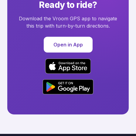
Ready to ride?
Download the Vroom GPS app to navigate
this trip with turn-by-turn directions.
Open in App