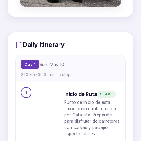
MapLibre
|
OpenFreeMap
© OpenMapTiles
Data from
OpenStreetMap
3
2
Daily Itinerary
4
Day 1
Sun, May 10
210 km · 3h 35min · 5 stops
1
Inicio de Ruta
START
Punto de inicio de esta
1
5
emocionante ruta en moto
por Cataluña. Prepárate
para disfrutar de carreteras
con curvas y paisajes
espectaculares.