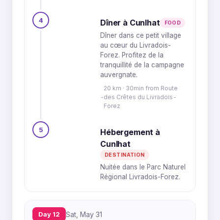
4
Dîner à Cunlhat
FOOD
Dîner dans ce petit village
au cœur du Livradois-
Forez. Profitez de la
tranquillité de la campagne
auvergnate.
20 km · 30min from Route
des Crêtes du Livradois-
Forez
5
Hébergement à
Cunlhat
DESTINATION
Nuitée dans le Parc Naturel
Régional Livradois-Forez.
Day 12
Sat, May 31