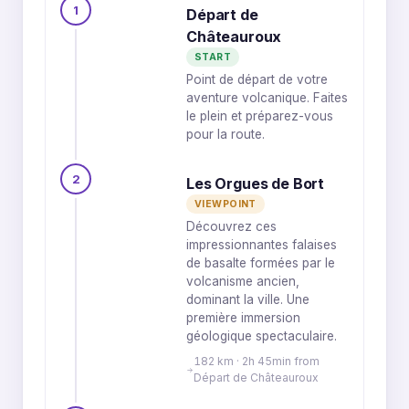
2
2
3
1
Départ de
2
4
5
6
1
3
6
1
3
4
5
1
4
5
2
2
3
4
1
Châteauroux
3
4
5
1
2
START
Point de départ de votre
aventure volcanique. Faites
le plein et préparez-vous
pour la route.
2
Les Orgues de Bort
VIEWPOINT
Découvrez ces
impressionnantes falaises
de basalte formées par le
volcanisme ancien,
dominant la ville. Une
première immersion
géologique spectaculaire.
182 km · 2h 45min from
Départ de Châteauroux