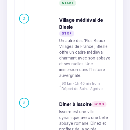
START
2
Village médiéval de
Blesle
STOP
Un autre des 'Plus Beaux
Villages de France', Blesle
offre un cadre médiéval
charmant avec son abbaye
et ses ruelles. Une
immersion dans l'histoire
auvergnate.
90 km · 1h 40min from
Départ de Saint-Agrève
3
Dîner à Issoire
FOOD
Issoire est une ville
dynamique avec une belle
abbaye romane. Dînez et
profitez de la soirée.