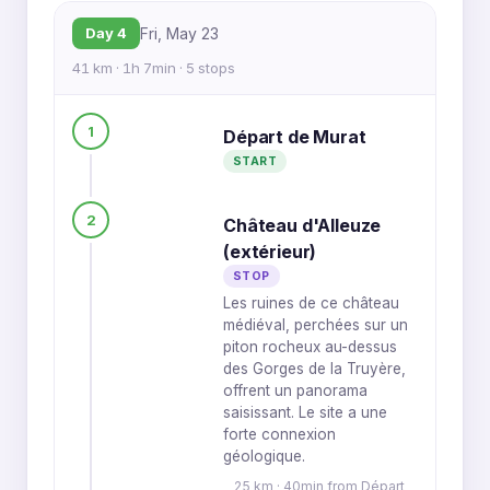
Day 4
Fri, May 23
41 km · 1h 7min · 5 stops
1
Départ de Murat
START
2
Château d'Alleuze
(extérieur)
STOP
Les ruines de ce château
médiéval, perchées sur un
piton rocheux au-dessus
des Gorges de la Truyère,
offrent un panorama
saisissant. Le site a une
forte connexion
géologique.
25 km · 40min from Départ