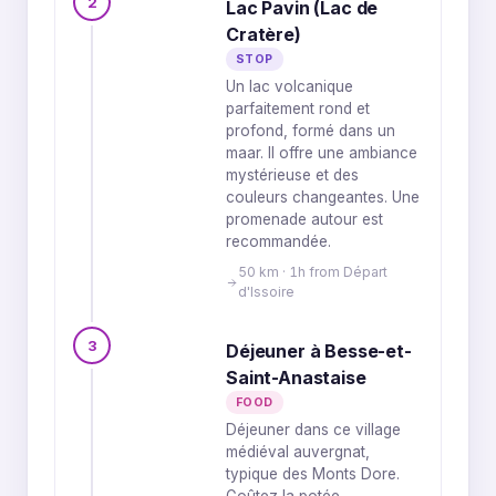
2
Lac Pavin (Lac de
Cratère)
STOP
Un lac volcanique
parfaitement rond et
profond, formé dans un
maar. Il offre une ambiance
mystérieuse et des
couleurs changeantes. Une
promenade autour est
recommandée.
50 km · 1h from Départ
d'Issoire
3
Déjeuner à Besse-et-
Saint-Anastaise
FOOD
Déjeuner dans ce village
médiéval auvergnat,
typique des Monts Dore.