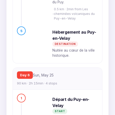
du Puy.
0.5 km · 2min from Les
cheminées volcaniques du
Puy-en-Velay
5
Hébergement au Puy-
en-Velay
DESTINATION
Nuitée au cœur de la ville
historique.
Day 6
Sun, May 25
90 km · 2h 15min · 4 stops
1
Départ du Puy-en-
Velay
START