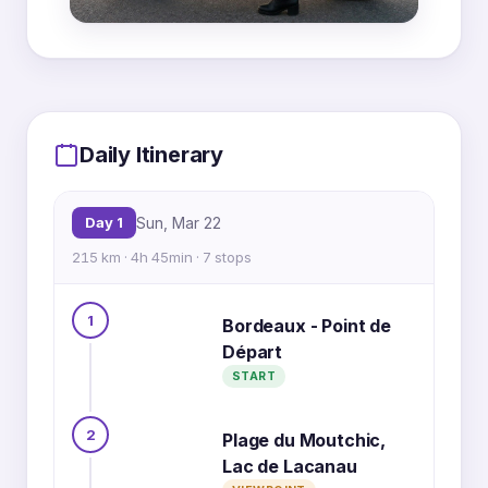
MapLibre
|
OpenFreeMap
© OpenMapTiles
Data from
OpenStreetMap
Daily Itinerary
4
6
3
Day 1
Sun, Mar 22
5
2
215 km · 4h 45min · 7 stops
1
Bordeaux - Point de
Départ
1
7
START
2
Plage du Moutchic,
Lac de Lacanau