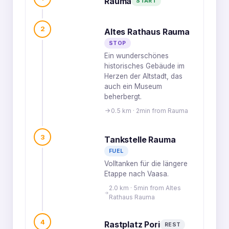
Rauma
START
2
Altes Rathaus Rauma
STOP
Ein wunderschönes
historisches Gebäude im
Herzen der Altstadt, das
auch ein Museum
beherbergt.
0.5 km · 2min from Rauma
3
Tankstelle Rauma
FUEL
Volltanken für die längere
Etappe nach Vaasa.
2.0 km · 5min from Altes
Rathaus Rauma
4
Rastplatz Pori
REST