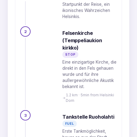
4
1
2
Startpunkt der Reise, ein
5
1
2
3
4
ikonisches Wahrzeichen
Helsinkis.
2
Felsenkirche
(Temppeliaukion
kirkko)
STOP
Eine einzigartige Kirche, die
direkt in den Fels gehauen
wurde und für ihre
außergewöhnliche Akustik
bekannt ist.
1.2 km · 5min from Helsinki
Dom
3
Tankstelle Ruoholahti
FUEL
Erste Tankmöglichkeit,