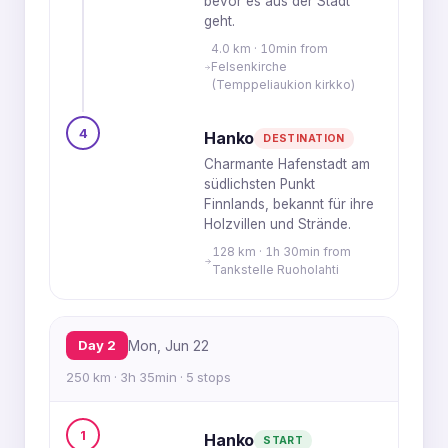
bevor es aus der Stadt
geht.
4.0 km · 10min from
Felsenkirche
(Temppeliaukion kirkko)
4
Hanko
DESTINATION
Charmante Hafenstadt am
südlichsten Punkt
Finnlands, bekannt für ihre
Holzvillen und Strände.
128 km · 1h 30min from
Tankstelle Ruoholahti
Day 2
Mon, Jun 22
250 km · 3h 35min · 5 stops
1
Hanko
START