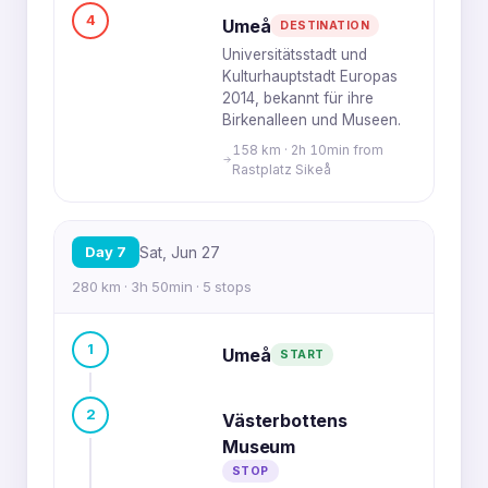
4
Umeå
DESTINATION
Universitätsstadt und
Kulturhauptstadt Europas
2014, bekannt für ihre
Birkenalleen und Museen.
158 km · 2h 10min from
Rastplatz Sikeå
Day 7
Sat, Jun 27
280 km · 3h 50min · 5 stops
1
Umeå
START
2
Västerbottens
Museum
STOP