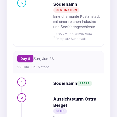
5
Söderhamn
DESTINATION
Eine charmante Küstenstadt
mit einer reichen Industrie-
und Seefahrtsgeschichte.
105 km · 1h 20min from
Rastplatz Sundsvall
Day 8
Sun, Jun 28
220 km · 3h · 5 stops
1
Söderhamn
START
2
Aussichtsturm Östra
Berget
STOP