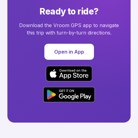
Ready to ride?
Download the Vroom GPS app to navigate
this trip with turn-by-turn directions.
Open in App