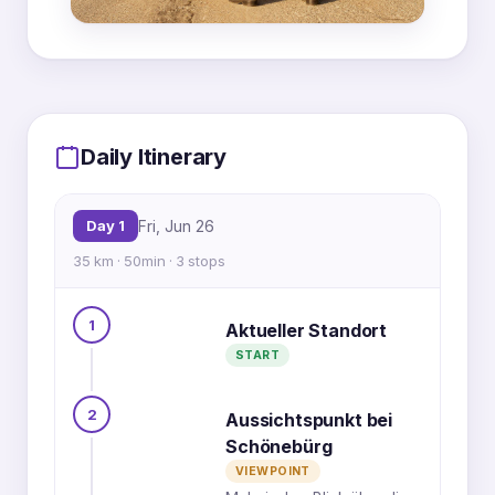
MapLibre
|
OpenFreeMap
© OpenMapTiles
Data from
OpenStreetMap
1
Daily Itinerary
3
Day 1
Fri, Jun 26
35 km · 50min · 3 stops
2
1
Aktueller Standort
START
2
Aussichtspunkt bei
Schönebürg
VIEWPOINT