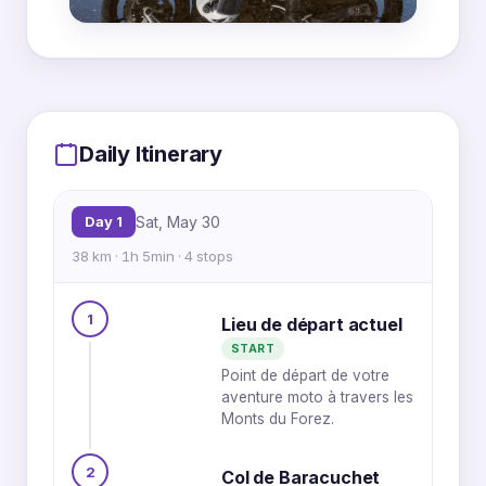
MapLibre
|
OpenFreeMap
© OpenMapTiles
Data from
OpenStreetMap
1
Daily Itinerary
Day 1
Sat, May 30
2
38 km · 1h 5min · 4 stops
1
3
Lieu de départ actuel
START
4
Point de départ de votre
aventure moto à travers les
Monts du Forez.
2
Col de Baracuchet