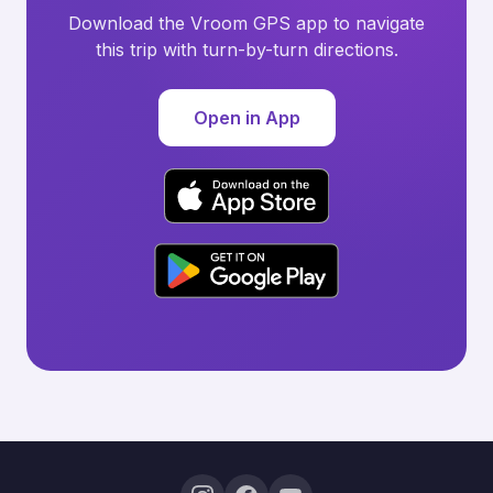
Download the Vroom GPS app to navigate
this trip with turn-by-turn directions.
Open in App