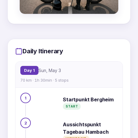
MapLibre
|
OpenFreeMap
© OpenMapTiles
Data from
OpenStreetMap
Daily Itinerary
1
5
Day 1
Sun, May 3
70 km · 1h 30min · 5 stops
4
2
3
1
Startpunkt Bergheim
START
2
Aussichtspunkt
Tagebau Hambach