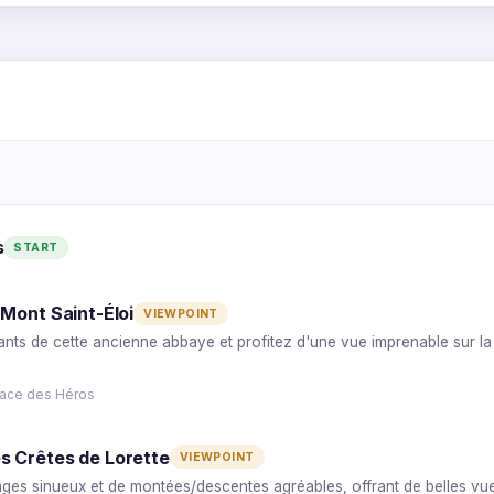
3
2
s
START
1
5
4
 Mont Saint-Éloi
VIEWPOINT
ants de cette ancienne abbaye et profitez d'une vue imprenable sur 
Place des Héros
s Crêtes de Lorette
VIEWPOINT
ges sinueux et de montées/descentes agréables, offrant de belles vue