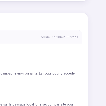
MapLibre
|
OpenFreeMap
© OpenMapTiles
Data from
OpenStreetMap
50 km · 1h 20min · 5 stops
la campagne environnante. La route pour y accéder
s sur le paysage local. Une section parfaite pour