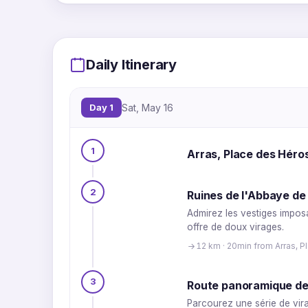
Daily Itinerary
Day 1
Sat, May 16
1
Arras, Place des Héro
2
Ruines de l'Abbaye de
Admirez les vestiges impos
offre de doux virages.
12 km · 20min from Arras, 
3
Route panoramique de
Parcourez une série de vira