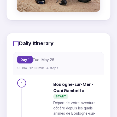
MapLibre
|
OpenFreeMap
© OpenMapTiles
Data from
OpenStreetMap
3
Daily Itinerary
2
Day 1
Tue, May 26
55 km · 1h 30min · 4 stops
1
Boulogne-sur-Mer -
Quai Gambetta
1
4
START
Départ de votre aventure
côtière depuis les quais
animés de Boulogne-sur-