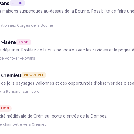
yans
STOP
es maisons suspendues au-dessus de la Bourne. Possibilité de faire un
ation aux Gorges de la Bourne
r-Isère
FOOD
 déjeuner. Profitez de la cuisine locale avec les ravioles et la pogne
e de Pont-en-Royans
 Crémieu
VIEWPOINT
e jolis paysages vallonnés et des opportunités d'observer des oiseaux
er à Romans-sur-Isère
ATION
cité médiévale de Crémieu, porte d'entrée de la Dombes.
te champêtre vers Crémieu