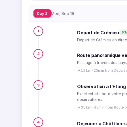
Day 2
Mon, Sep 16
1
Départ de Crémieu
ST
Départ de Crémieu en dire
2
Route panoramique ve
Passage à travers des pays
15 km · 20min from Départ
3
Observation à l'Étang
Excellent site pour votre p
observatoires.
35 km · 45min from Route 
4
Déjeuner à Châtillon-