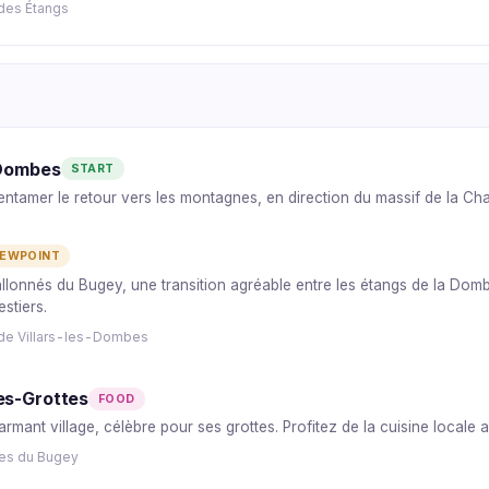
 des Étangs
-Dombes
START
ntamer le retour vers les montagnes, en direction du massif de la Cha
IEWPOINT
onnés du Bugey, une transition agréable entre les étangs de la Dombes
stiers.
 de Villars-les-Dombes
es-Grottes
FOOD
mant village, célèbre pour ses grottes. Profitez de la cuisine locale a
ges du Bugey