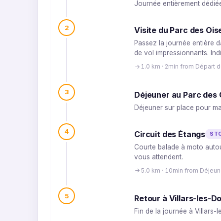
Journée entièrement dédiée
2
Visite du Parc des Oi
Passez la journée entière d
de vol impressionnants. Ind
1.0 km · 2min from Départ 
3
Déjeuner au Parc des
Déjeuner sur place pour max
4
Circuit des Étangs
ST
Courte balade à moto autour
vous attendent.
5.0 km · 10min from Déjeun
5
Retour à Villars-les-
Fin de la journée à Villar