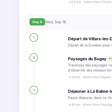
5.0 km · 10min from Circuit
Day 4
Wed, Sep 18
1
Départ de Villars-les
Départ de la Dombes pour e
2
Paysages du Bugey
V
Traversée des paysages vall
d'observer des oiseaux fore
30 km · 40min from Départ
3
Déjeuner à La Balme-l
Pause déjeuner dans ce char
30 km · 45min from Paysa