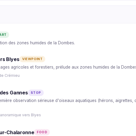
ART
ction des zones humides de la Dombes.
rs Blyes
VIEWPOINT
ages agricoles et forestiers, prélude aux zones humides de la Dombes
 de Crémieu
 des Gannes
STOP
remière observation sérieuse d'oiseaux aquatiques (hérons, aigrettes,
panoramique vers Blyes
sur-Chalaronne
FOOD