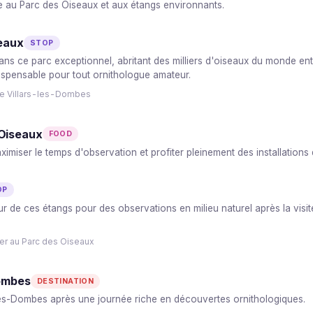
 au Parc des Oiseaux et aux étangs environnants.
seaux
STOP
ans ce parc exceptionnel, abritant des milliers d'oiseaux du monde en
ispensable pour tout ornithologue amateur.
de Villars-les-Dombes
 Oiseaux
FOOD
imiser le temps d'observation et profiter pleinement des installations 
OP
 de ces étangs pour des observations en milieu naturel après la visite
er au Parc des Oiseaux
Dombes
DESTINATION
s-les-Dombes après une journée riche en découvertes ornithologiques.