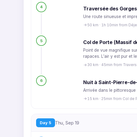
4
Traversée des Gorges 
Une route sinueuse et impre
50 km · 1h 10min from Déj
5
Col de Porte (Massif d
Point de vue magnifique sur
rapaces. L'air y est pur et
30 km · 45min from Traver
6
Nuit à Saint-Pierre-d
Arrivée dans le pittoresque
15 km · 25min from Col de P
Day 5
Thu, Sep 19