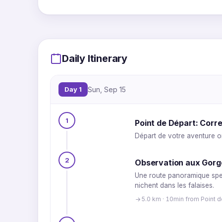
Daily Itinerary
Day 1
Sun, Sep 15
1
Point de Départ: Cor
Départ de votre aventure o
2
Observation aux Gorg
Une route panoramique spec
nichent dans les falaises.
5.0 km · 10min from Point 