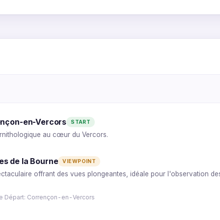
4
5
4
2
3
6
1
5
1
3
2
3
2
6
1
4
2
rençon-en-Vercors
6
1
START
3
5
5
4
rnithologique au cœur du Vercors.
5
2
3
4
1
6
es de la Bourne
VIEWPOINT
taculaire offrant des vues plongeantes, idéale pour l'observation des
de Départ: Corrençon-en-Vercors