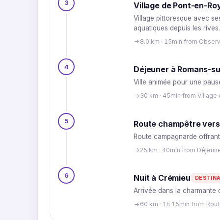
3
Village de Pont-en-Ro
Village pittoresque avec s
aquatiques depuis les rives.
8.0 km · 15min from Observ
4
Déjeuner à Romans-su
Ville animée pour une pause
30 km · 45min from Villag
5
Route champêtre vers
Route campagnarde offrant d
25 km · 40min from Déjeun
6
Nuit à Crémieu
DESTIN
Arrivée dans la charmante 
60 km · 1h 15min from Rou