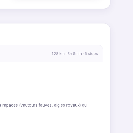
MapLibre
|
OpenFreeMap
© OpenMapTiles
Data from
OpenStreetMap
128 km · 3h 5min · 6 stops
 rapaces (vautours fauves, aigles royaux) qui