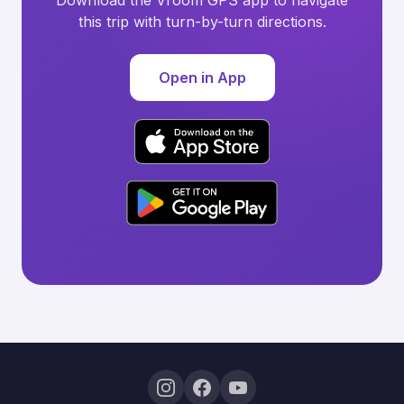
Download the Vroom GPS app to navigate
this trip with turn-by-turn directions.
Open in App