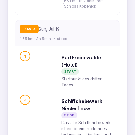
65 km · 1h 20min from
Schloss Köpenick
Day 3
Sun, Jul 19
155 km · 3h 5min · 4 stops
1
Bad Freienwalde
(Hotel)
START
Startpunkt des dritten
Tages.
2
Schiffshebewerk
Niederfinow
STOP
Das alte Schiffshebewerk
ist ein beeindruckendes
technisches Denkmal und