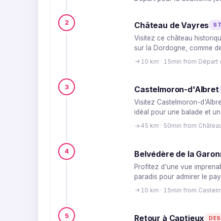
2
Château de Vayres
S
Visitez ce château historiqu
sur la Dordogne, comme de '
10 km · 15min from Départ 
3
Castelmoron-d'Albret
Visitez Castelmoron-d'Albret
idéal pour une balade et un
45 km · 50min from Châtea
4
Belvédère de la Garon
Profitez d'une vue imprenab
paradis pour admirer le pa
10 km · 15min from Castel
5
Retour à Captieux
DES