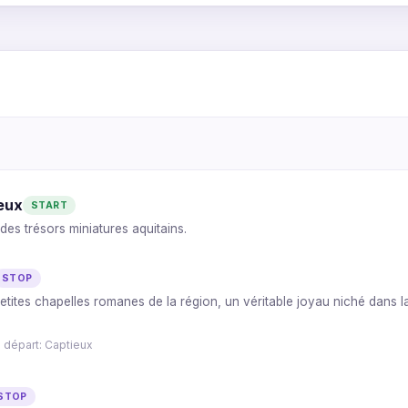
5
1
4
2
3
3
4
ieux
START
2
des trésors miniatures aquitains.
1
5
STOP
tites chapelles romanes de la région, un véritable joyau niché dans l
 départ: Captieux
STOP