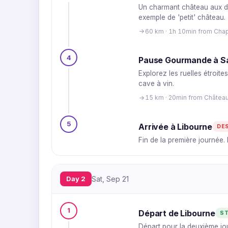
Un charmant château aux dim
exemple de 'petit' château.
60 km · 1h 10min from Cha
4
Pause Gourmande à Sa
Explorez les ruelles étroite
cave à vin.
15 km · 20min from Châtea
5
Arrivée à Libourne
DE
Fin de la première journée. I
Day 2
Sat, Sep 21
1
Départ de Libourne
S
Départ pour la deuxième jo