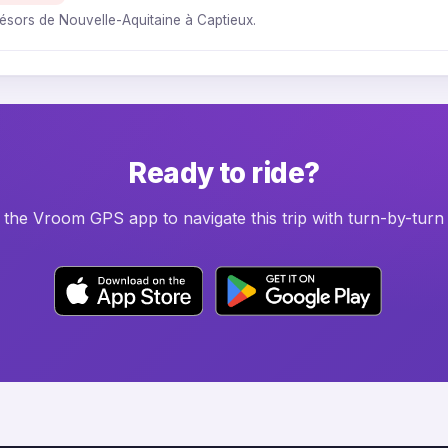
trésors de Nouvelle-Aquitaine à Captieux.
Ready to ride?
he Vroom GPS app to navigate this trip with turn-by-turn 