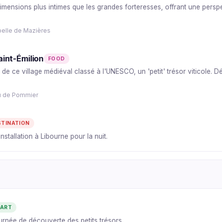
ensions plus intimes que les grandes forteresses, offrant une perspec
pelle de Mazières
int-Émilion
FOOD
s de ce village médiéval classé à l'UNESCO, un 'petit' trésor viticole. 
u de Pommier
STINATION
nstallation à Libourne pour la nuit.
TART
urnée de découverte des petits trésors.