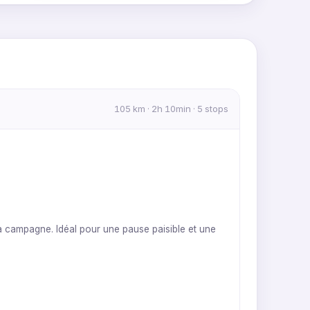
MapLibre
|
OpenFreeMap
© OpenMapTiles
Data from
OpenStreetMap
105 km · 2h 10min · 5 stops
a campagne. Idéal pour une pause paisible et une