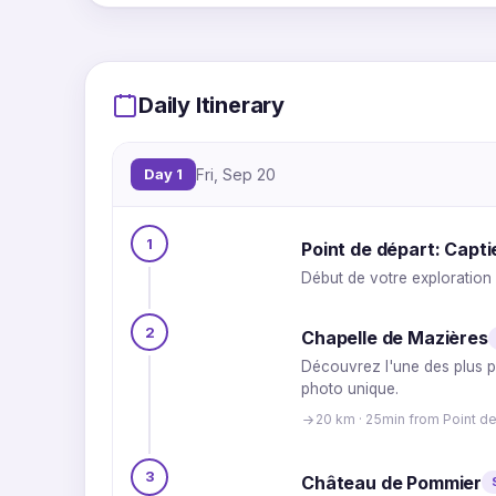
Daily Itinerary
Day 1
Fri, Sep 20
1
Point de départ: Capt
Début de votre exploration 
2
Chapelle de Mazières
Découvrez l'une des plus pe
photo unique.
20 km · 25min from Point de
3
Château de Pommier