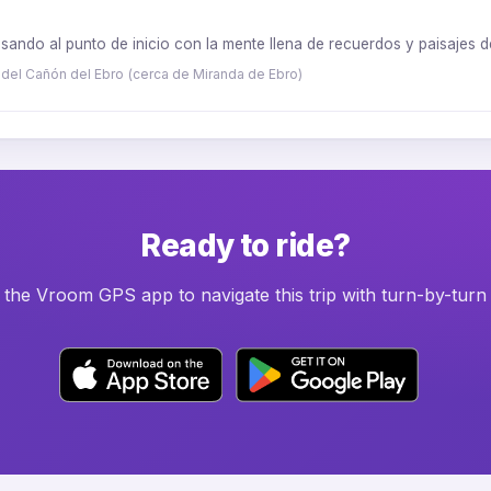
gresando al punto de inicio con la mente llena de recuerdos y paisajes
 del Cañón del Ebro (cerca de Miranda de Ebro)
Ready to ride?
he Vroom GPS app to navigate this trip with turn-by-turn 