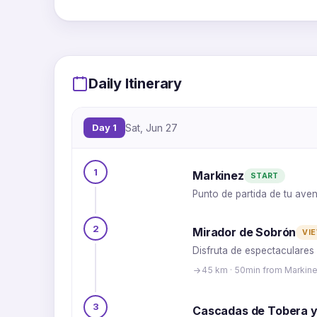
Daily Itinerary
Day 1
Sat, Jun 27
1
Markinez
START
Punto de partida de tu ave
2
Mirador de Sobrón
VI
Disfruta de espectaculares
45 km · 50min from Markin
3
Cascadas de Tobera y 