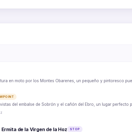
3
4
5
2
1
7
ntura en moto por los Montes Obarenes, un pequeño y pintoresco pue
6
EWPOINT
 vistas del embalse de Sobrón y el cañón del Ebro, un lugar perfecto 
ez
Ermita de la Virgen de la Hoz
STOP