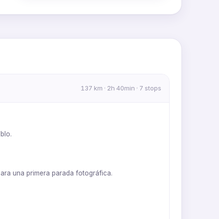
MapLibre
|
OpenFreeMap
© OpenMapTiles
Data from
OpenStreetMap
137 km · 2h 40min · 7 stops
blo.
para una primera parada fotográfica.