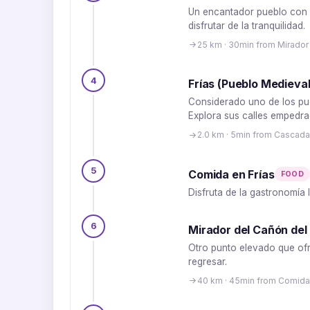
Un encantador pueblo con m
disfrutar de la tranquilidad.
25 km · 30min from Mirado
4
Frías (Pueblo Medieval 
Considerado uno de los pue
Explora sus calles empedra
2.0 km · 5min from Cascadas
5
Comida en Frías
FOOD
Disfruta de la gastronomía 
6
Mirador del Cañón del
Otro punto elevado que ofr
regresar.
40 km · 45min from Comida 