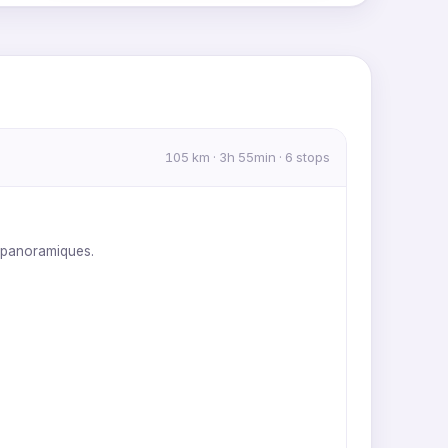
MapLibre
|
OpenFreeMap
© OpenMapTiles
Data from
OpenStreetMap
105 km · 3h 55min · 6 stops
t panoramiques.