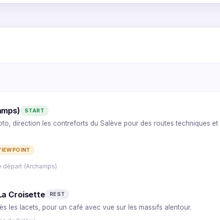
1
6
2
amps)
START
3
to, direction les contreforts du Salève pour des routes techniques e
4
5
VIEWPOINT
e départ (Archamps)
La Croisette
REST
s les lacets, pour un café avec vue sur les massifs alentour.