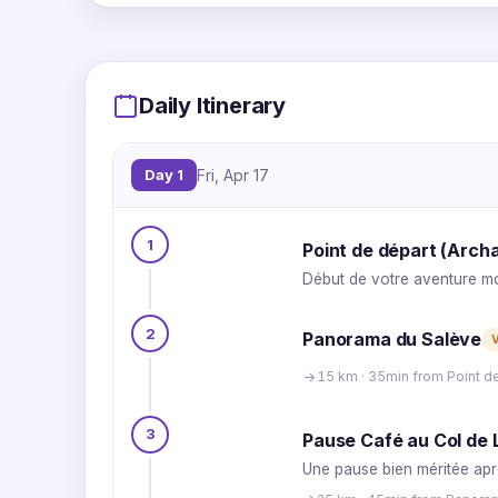
Daily Itinerary
Day 1
Fri, Apr 17
1
Point de départ (Arch
Début de votre aventure mo
2
Panorama du Salève
15 km · 35min from Point d
3
Pause Café au Col de 
Une pause bien méritée aprè