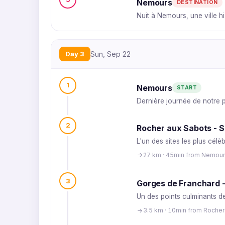
Nemours
DESTINATION
Nuit à Nemours, une ville h
Day 3
Sun, Sep 22
1
Nemours
START
Dernière journée de notre p
2
Rocher aux Sabots - Si
L'un des sites les plus cél
27 km · 45min from Nemou
3
Gorges de Franchard -
Un des points culminants de
3.5 km · 10min from Rocher