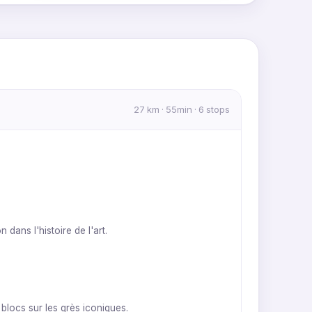
MapLibre
|
OpenFreeMap
© OpenMapTiles
Data from
OpenStreetMap
27 km · 55min · 6 stops
 dans l'histoire de l'art.
blocs sur les grès iconiques.