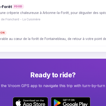
a-Forêt
FOOD
ne crêperie chaleureuse à Arbonne-la-Forêt, pour déguster des spécia
 de Franchard - La Cuisinière
ION
rable au cœur de la forêt de Fontainebleau, de retour à votre point de
Ready to ride?
he Vroom GPS app to navigate this trip with turn-by-turn 