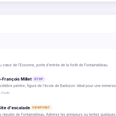
2
3
4
3
2
2
6
1
4
5
1
5
u cœur de l'Essonne, porte d'entrée de la forêt de Fontainebleau.
3
4
5
1
-François Millet
STOP
 célèbre peintre, figure de l'école de Barbizon. Idéal pour une immersion
a-Forêt
ite d'escalade
VIEWPOINT
us réputés de Fontainebleau. Admirez les grimpeurs ou tentez quelques 