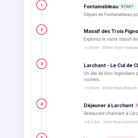
1
Fontainebleau
START
Départ de Fontainebleau pou
2
Massif des Trois Pigno
Explorez le vaste massif de
16 km · 30min from Fontai
3
Larchant - Le Cul de C
Un site de bloc légendaire 
rochers.
19 km · 35min from Massif 
4
Déjeuner à Larchant
Restaurant charmant à Larch
0.1 km · 1min from Larchant
5