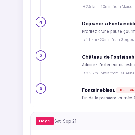
2.5 km · 10min from Maison 
4
Déjeuner à Fontaineb
Profitez d'une pause gourm
11 km · 20min from Gorges 
5
Château de Fontainebl
Admirez l'extérieur majestu
0.3 km · 5min from Déjeune
6
Fontainebleau
DESTINA
Fin de la première journée à
Day 2
Sat, Sep 21