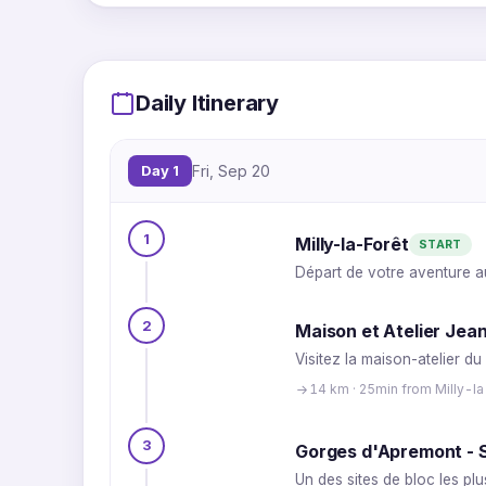
Daily Itinerary
Day 1
Fri, Sep 20
1
Milly-la-Forêt
START
Départ de votre aventure a
2
Maison et Atelier Jean
Visitez la maison-atelier du
14 km · 25min from Milly-l
3
Gorges d'Apremont - S
Un des sites de bloc les pl