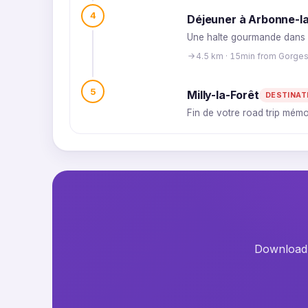
4
Déjeuner à Arbonne-l
Une halte gourmande dans u
4.5 km · 15min from Gorges
5
Milly-la-Forêt
DESTINAT
Fin de votre road trip mémo
Download t