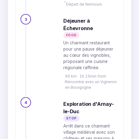
Départ de Nemours
3
Déjeuner à
Échevronne
FOOD
Un charmant restaurant
pour une pause déjeuner
au cœur des vignobles,
proposant une cuisine
régionale raffinée.
95 km · 1h 15min from
Rencontre avec un Vigneron
en Bourgogne
4
Exploration d'Arnay-
le-Duc
STOP
Arrêt dans ce charmant
village médiéval avec son
château et ses maisons à