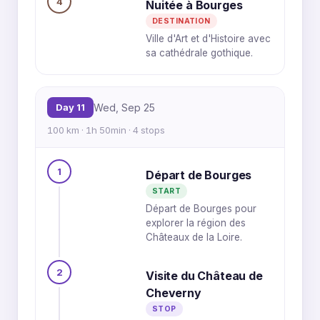
4
Nuitée à Bourges
DESTINATION
Ville d'Art et d'Histoire avec
sa cathédrale gothique.
Day 11
Wed, Sep 25
100 km · 1h 50min · 4 stops
1
Départ de Bourges
START
Départ de Bourges pour
explorer la région des
Châteaux de la Loire.
2
Visite du Château de
Cheverny
STOP