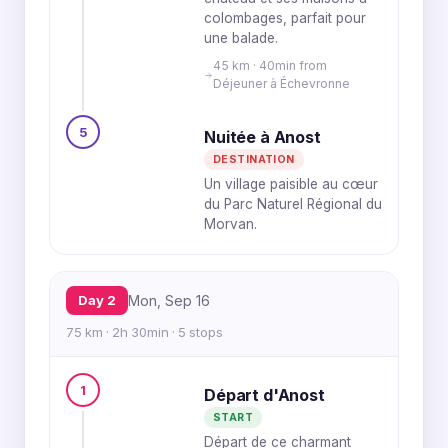
colombages, parfait pour
une balade.
45 km · 40min from
Déjeuner à Échevronne
5
Nuitée à Anost
DESTINATION
Un village paisible au cœur
du Parc Naturel Régional du
Morvan.
Day 2
Mon, Sep 16
75 km · 2h 30min · 5 stops
1
Départ d'Anost
START
Départ de ce charmant