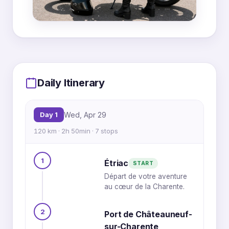
MapLibre
|
OpenFreeMap
© OpenMapTiles
Data from
OpenStreetMap
Daily Itinerary
6
5
2
Day 1
Wed, Apr 29
120 km · 2h 50min · 7 stops
3
4
1
1
7
Étriac
START
Départ de votre aventure
au cœur de la Charente.
2
Port de Châteauneuf-
sur-Charente