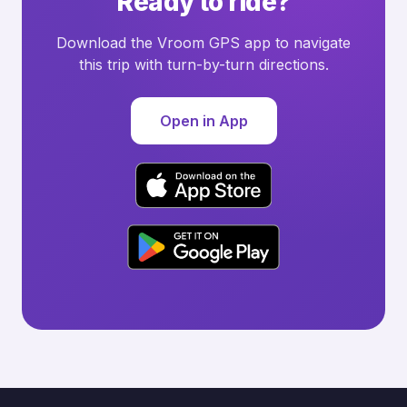
Ready to ride?
Download the Vroom GPS app to navigate
this trip with turn-by-turn directions.
Open in App