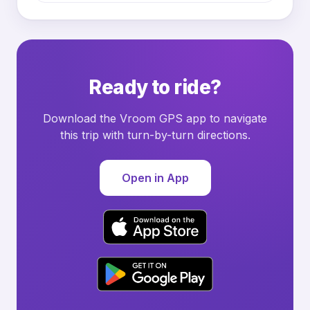
Ready to ride?
Download the Vroom GPS app to navigate
this trip with turn-by-turn directions.
Open in App