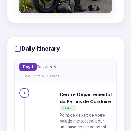
MapLibre
|
OpenFreeMap
© OpenMapTiles
Data from
OpenStreetMap
1
4
Daily Itinerary
Day 1
Sat, Jun 6
34 km · 55min · 4 stops
2
1
Centre Départemental
du Permis de Conduire
3
START
Point de départ de votre
balade moto, idéal pour
une mise en jambe avant