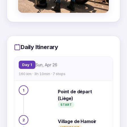
MapLibre
|
OpenFreeMap
© OpenMapTiles
Data from
OpenStreetMap
1
7
Daily Itinerary
6
Day 1
Sun, Apr 26
160 km · 3h 10min · 7 stops
2
5
3
1
Point de départ
(Liège)
4
START
2
Village de Hamoir