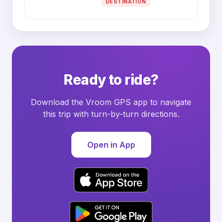
DESTINATION
Ready to ride?
Download the Vroom GPS app to navigate
this trip with turn-by-turn directions.
Open in App