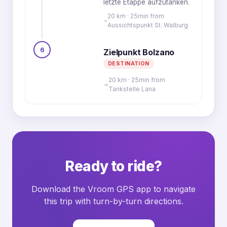
letzte Etappe aufzutanken.
20 km · 25min from
Aussichtspunkt St. Walburg
6
Zielpunkt Bolzano
DESTINATION
20 km · 25min from
Tankstelle Lana
Ready to ride?
Download the Vroom GPS app to navigate
this trip with turn-by-turn directions.