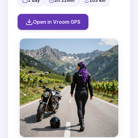
1 day
2h 22min
103 km
Open in Vroom GPS