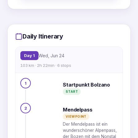
MapLibre
|
OpenFreeMap
© OpenMapTiles
Data from
OpenStreetMap
Daily Itinerary
5
4
Day 1
Wed, Jun 24
103 km · 2h 22min · 6 stops
3
1
6
1
Startpunkt Bolzano
START
2
2
Mendelpass
VIEWPOINT
Der Mendelpass ist ein
wunderschöner Alpenpass,
der Bozen mit dem Nonstal