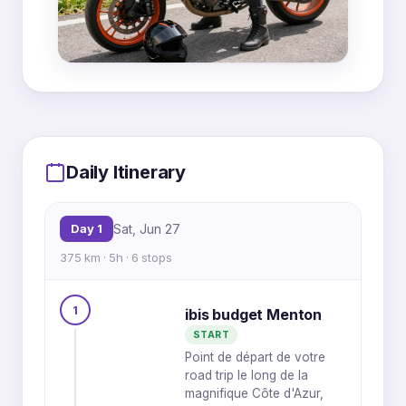
MapLibre
|
OpenFreeMap
© OpenMapTiles
Data from
OpenStreetMap
6
Daily Itinerary
5
Day 1
Sat, Jun 27
4
375 km · 5h · 6 stops
3
1
1
ibis budget Menton
START
2
Point de départ de votre
road trip le long de la
magnifique Côte d'Azur,