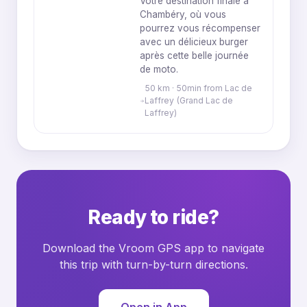
Votre destination finale à
Chambéry, où vous
pourrez vous récompenser
avec un délicieux burger
après cette belle journée
de moto.
50 km · 50min from Lac de
Laffrey (Grand Lac de
Laffrey)
Ready to ride?
Download the Vroom GPS app to navigate
this trip with turn-by-turn directions.